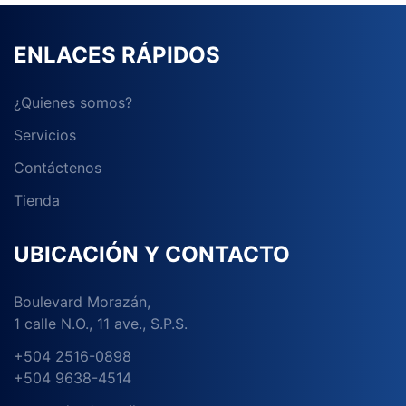
ENLACES RÁPIDOS
¿Quienes somos?
Servicios
Contáctenos
Tienda
UBICACIÓN Y CONTACTO
Boulevard Morazán,
1 calle N.O., 11 ave., S.P.S.
+504 2516-0898
+504 9638-4514