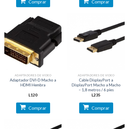
Comprar
Comprar
ADAPTADORES DE VIDEO
ADAPTADORES DE VIDEO
Adaptador DVI-D Macho a
Cable DisplayPort a
HDMI Hembra
DisplayPort Macho a Macho
– 1,8 metros / 6 pies
L
120
L
235
Comprar
Comprar