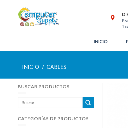
DI
Bou
1 c
INICIO
Saltar
al
INICIO
/
CABLES
contenido
BUSCAR PRODUCTOS
Buscar
por:
CATEGORÍAS DE PRODUCTOS