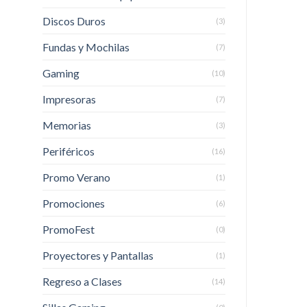
Discos Duros
(3)
Fundas y Mochilas
(7)
Gaming
(10)
Impresoras
(7)
Memorias
(3)
Periféricos
(16)
Promo Verano
(1)
Promociones
(6)
PromoFest
(0)
Proyectores y Pantallas
(1)
Regreso a Clases
(14)