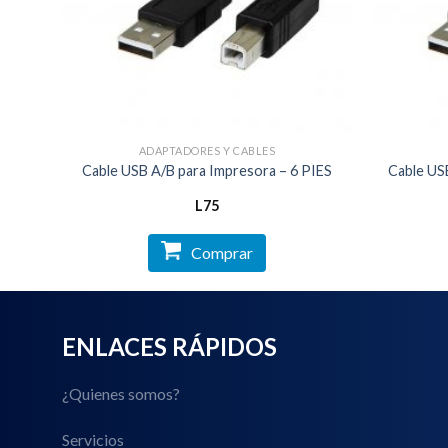
ADAPTADORES Y CABLES
– One
Cable USB A/B para Impresora – 6 PIES
Cable US
L
75
Comprar
ENLACES RÁPIDOS
¿Quienes somos?
Servicios