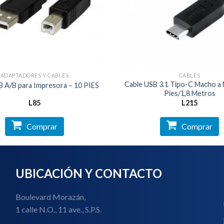
ADAPTADORES Y CABLES
CABLES
Cable USB 3.1 Tipo-C Macho a 
B A/B para Impresora – 10 PIES
Pies/1,8 Metros
L
85
L
215
Comprar
Comprar
UBICACIÓN Y CONTACTO
Boulevard Morazán,
1 calle N.O., 11 ave., S.P.S.